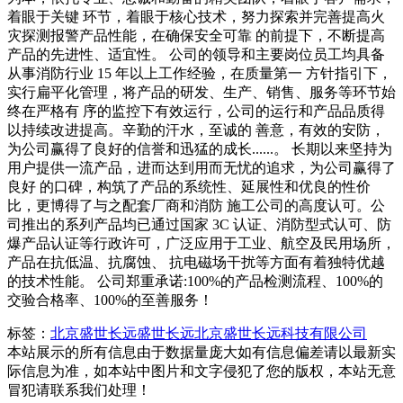
着眼于关键 环节，着眼于核心技术，努力探索并完善提高火
灾探测报警产品性能，在确保安全可靠 的前提下，不断提高
产品的先进性、适宜性。 公司的领导和主要岗位员工均具备
从事消防行业 15 年以上工作经验，在质量第一 方针指引下，
实行扁平化管理，将产品的研发、生产、销售、服务等环节始
终在严格有 序的监控下有效运行，公司的运行和产品品质得
以持续改进提高。辛勤的汗水，至诚的 善意，有效的安防，
为公司赢得了良好的信誉和迅猛的成长......。 长期以来坚持为
用户提供一流产品，进而达到用而无忧的追求，为公司赢得了
良好 的口碑，构筑了产品的系统性、延展性和优良的性价
比，更博得了与之配套厂商和消防 施工公司的高度认可。公
司推出的系列产品均已通过国家 3C 认证、消防型式认可、防
爆产品认证等行政许可，广泛应用于工业、航空及民用场所，
产品在抗低温、抗腐蚀、 抗电磁场干扰等方面有着独特优越
的技术性能。 公司郑重承诺:100%的产品检测流程、100%的
交验合格率、100%的至善服务！
标签：
北京盛世长远
盛世长远
北京盛世长远科技有限公司
本站展示的所有信息由于数据量庞大如有信息偏差请以最新实
际信息为准，如本站中图片和文字侵犯了您的版权，本站无意
冒犯请联系我们处理！